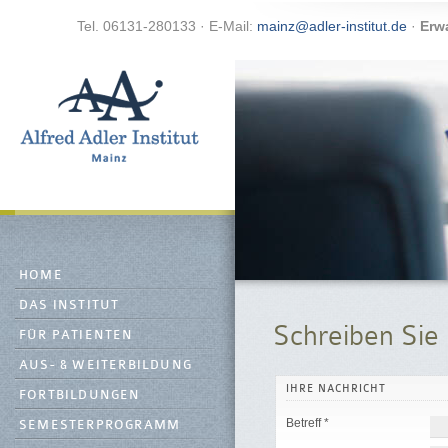
Tel. 06131-280133 · E-Mail:
mainz@adler-institut.de
·
Erw
HOME
DAS INSTITUT
Schreiben Sie 
FÜR PATIENTEN
AUS- & WEITERBILDUNG
IHRE NACHRICHT
FORTBILDUNGEN
Betreff *
SEMESTERPROGRAMM