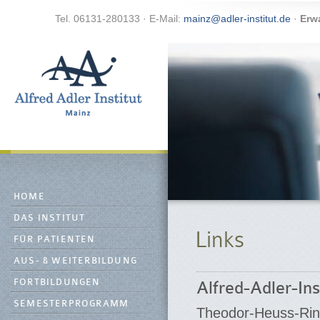
Tel. 06131-280133 · E-Mail:
mainz@adler-institut.de
·
Erw
HOME
DAS INSTITUT
Links
FÜR PATIENTEN
AUS- & WEITERBILDUNG
FORTBILDUNGEN
Alfred-Adler-In
SEMESTERPROGRAMM
Theodor-Heuss-Ri