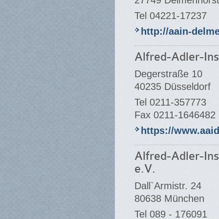
27749 Delmenhors
Tel 04221-17237
http://aain-delm
Alfred-Adler-Ins
Degerstraße 10
40235 Düsseldorf
Tel 0211-357773
Fax 0211-1646482
https://www.aaid
Alfred-Adler-In
e.V.
Dall`Armistr. 24
80638 München
Tel 089 - 176091