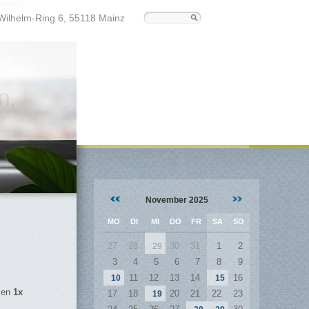
Wilhelm-Ring 6, 55118 Mainz
n,
November 2025
MO
DI
MI
DO
FR
SA
SO
27
28
30
31
1
2
29
3
4
5
6
7
8
9
11
12
13
14
16
10
15
sen
1x
17
18
20
21
22
23
19