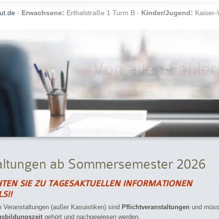
ut.de
·
Erwachsene:
Erthalstraße 1 Turm B ·
Kinder/Jugend:
Kaiser-
Von allen Fehler
altungen ab Sommersemester 2026
HTEN SIE ZU TAGESAKTUELLEN INFORMATIONEN
S!!
n Veranstaltungen (außer Kasuistiken) sind
Pflichtveranstaltungen
und müs
usbildungszeit
gehört und nachgewiesen werden.