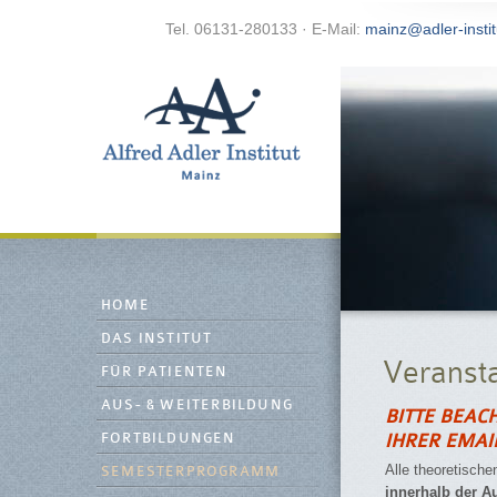
Tel. 06131-280133 · E-Mail:
mainz@adler-instit
HOME
DAS INSTITUT
Veranst
FÜR PATIENTEN
AUS- & WEITERBILDUNG
BITTE BEAC
FORTBILDUNGEN
IHRER EMAIL
Alle theoretische
SEMESTERPROGRAMM
innerhalb der A