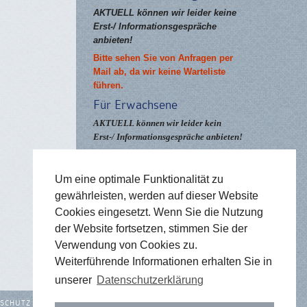
AKTUELL können wir leider keine
Erst-/ Informationsgespräche
anbieten!
Bitte sehen Sie von Anfragen per
Mail ab, da wir keine Warteliste
führen.
Für Erwachsene
AKTUELL können wir leider kein
Erst-/ Informationsgespräche anbieten!
Bitte sehen Sie von Anfragen per
Mail ab, da wir keine Warteliste
Um eine optimale Funktionalität zu
führen.
gewährleisten, werden auf dieser Website
Terminbestätigung
Cookies eingesetzt. Wenn Sie die Nutzung
Bitte senden Sie uns vor dem
der Website fortsetzen, stimmen Sie der
vereinbarten Erst-/Informationsgespräch:
Verwendung von Cookies zu.
Terminbestätigung
Weiterführende Informationen erhalten Sie in
unserer
Datenschutzerklärung
SCHUTZ
SITEMAP