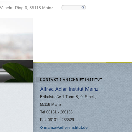
Wilhelm-Ring 6, 55118 Mainz
KONTAKT & ANSCHRIFT INSTITUT
Alfred Adler Institut Mainz
Erthalstraße 1 Turm B, 9. Stock,
55118 Mainz
Tel 06131 - 280133
Fax 06131 - 233529
mainz
@
adler-institut.de