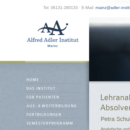
Tel. 06131-280133 · E-Mail:
mainz@adler-instit
HOME
DAS INSTITUT
Lehranal
FÜR PATIENTEN
Absolve
AUS- & WEITERBILDUNG
FORTBILDUNGEN
Petra Schu
SEMESTERPROGRAMM
Analytische und