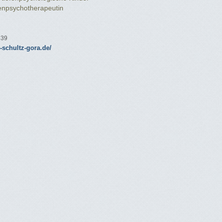
enpsychotherapeutin
839
s-schultz-gora.de/