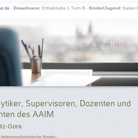
ut.de
·
Erwachsene:
Erthalstraße 1 Turm B ·
Kinder/Jugend:
Kaiser-
Alles
ytiker, Supervisoren, Dozenten und
nten des AAIM
ltz-Gora
 tiefenpsychologische Kinder-