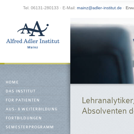
Tel. 06131-280133 · E-Mail:
mainz@adler-institut.de
·
Erw
HOME
DAS INSTITUT
Lehranalytike
FÜR PATIENTEN
Absolventen 
AUS- & WEITERBILDUNG
FORTBILDUNGEN
SEMESTERPROGRAMM