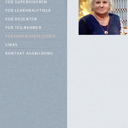
FÜR SUPERVISOREN
FÜR LEHRANALYTIKER
FÜR DOZENTEN
FÜR TEILNEHMER
PERSONENVERZEICHNIS
LINKS
KONTAKT AUSBILDUNG