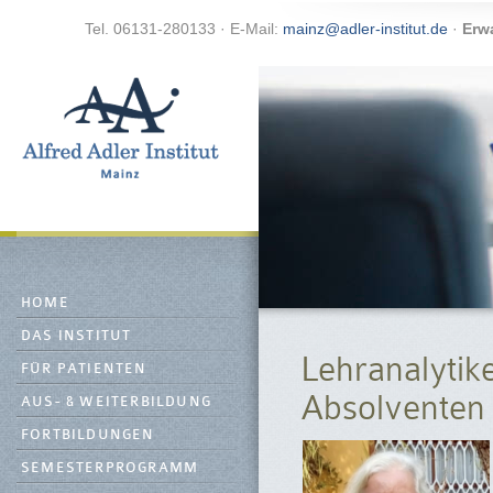
Tel. 06131-280133 · E-Mail:
mainz@adler-institut.de
·
Erw
HOME
DAS INSTITUT
Lehranalytik
FÜR PATIENTEN
Absolventen
AUS- & WEITERBILDUNG
FORTBILDUNGEN
SEMESTERPROGRAMM