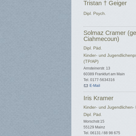
Tristan † Geiger
Dipl. Psych.
Solmaz Cramer (ge
Ciahmecoun)
Dipl. Päd.
Kinder- und Jugendlichenp
(TP/AP)
Arnsteinerstr. 13
60389 Frankfurt am Main
Tel. 0177-5634316
E-Mail
Iris Kramer
Kinder- und Jugendlichen-
Dipl. Päd.
Morschstr.15
55129 Mainz
Tel. 06131 / 88 98 675