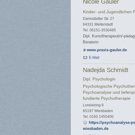
Nicole Gauler
Kinder- und Jugendlichen 
Darmstädter Str. 27
64331 Weiterstadt
Tel. 06151-3530485
Dipl. Kunsttherapeutin/-päda
Beraterin
www.praxis-gauler.de
E-Mail
Nadejda Schmidt
Dipl. Psychologin
Psychologische Psychother
Psychoanalyse und tiefenp
fundierte Psychotherapie
Loreleiring 8
65197 Wiesbaden
Tel. 0160 1455400
https://psychoanalyse-p
wiesbaden.de