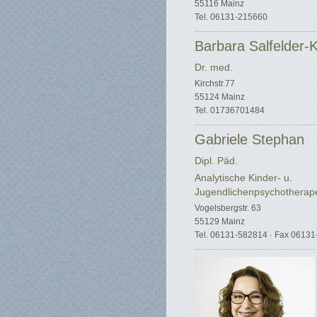
55116 Mainz
Tel. 06131-215660
Barbara Salfelder-
Dr. med.
Kirchstr.77
55124 Mainz
Tel. 01736701484
Gabriele Stephan
Dipl. Päd.
Analytische Kinder- u.
Jugendlichenpsychotherap
Vogelsbergstr. 63
55129 Mainz
Tel. 06131-582814 · Fax 0613