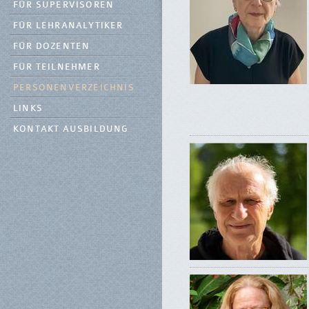
FÜR SUPERVISOREN
FÜR LEHRANALYTIKER
FÜR DOZENTEN
FÜR TEILNEHMER
PERSONENVERZEICHNIS
LINKS
KONTAKT AUSBILDUNG