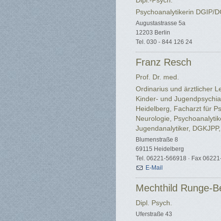
Dipl.-Psych.
Psychoanalytikerin DGI
Augustastrasse 5a
12203 Berlin
Tel. 030 - 844 126 24
Franz Resch
Prof. Dr. med.
Ordinarius und ärztlicher Le
Kinder- und Jugendpsychiat
Heidelberg, Facharzt für Ps
Neurologie, Psychoanalytik
Jugendanalytiker, DGKJPP
Blumenstraße 8
69115 Heidelberg
Tel. 06221-566918 · Fax 0622
E-Mail
Mechthild Runge-B
Dipl. Psych.
Uferstraße 43