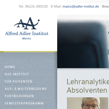
Tel. 06131-280133 · E-Mail:
mainz@adler-institut.de
·
Erw
HOME
DAS INSTITUT
Lehranalytik
FÜR PATIENTEN
Absolventen
AUS- & WEITERBILDUNG
FORTBILDUNGEN
SEMESTERPROGRAMM