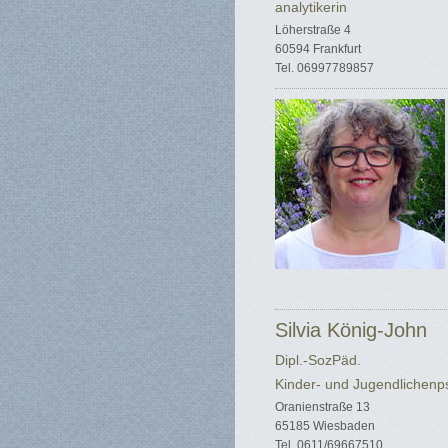
analytikerin
Löherstraße 4
60594 Frankfurt
Tel. 06997789857
Silvia König-John
Dipl.-SozPäd.
Kinder- und Jugendlichenp
Oranienstraße 13
65185 Wiesbaden
Tel. 0611/69667510