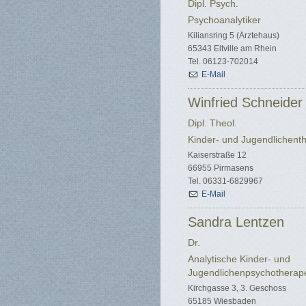
Dipl. Psych.
Psychoanalytiker
Kiliansring 5 (Ärztehaus)
65343 Eltville am Rhein
Tel. 06123-702014
E-Mail
Winfried Schneider
Dipl. Theol.
Kinder- und Jugendlichent
Kaiserstraße 12
66955 Pirmasens
Tel. 06331-6829967
E-Mail
Sandra Lentzen
Dr.
Analytische Kinder- und
Jugendlichenpsychotherap
Kirchgasse 3, 3. Geschoss
65185 Wiesbaden