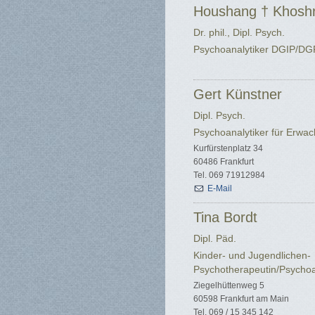
Houshang † Khoshr
Dr. phil., Dipl. Psych.
Psychoanalytiker DGIP/D
Gert Künstner
Dipl. Psych.
Psychoanalytiker für Erwa
Kurfürstenplatz 34
60486 Frankfurt
Tel. 069 71912984
E-Mail
Tina Bordt
Dipl. Päd.
Kinder- und Jugendlichen-
Psychotherapeutin/Psychoa
Ziegelhüttenweg 5
60598 Frankfurt am Main
Tel. 069 / 15 345 142