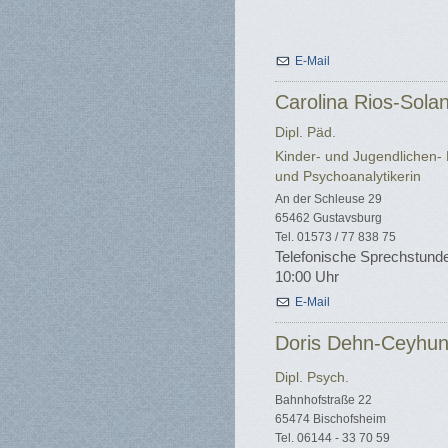
E-Mail
Carolina Rios-Sola
Dipl. Päd.
Kinder- und Jugendlichen-
und Psychoanalytikerin
An der Schleuse 29
65462 Gustavsburg
Tel. 01573 / 77 838 75
Telefonische Sprechstunde
10:00 Uhr
E-Mail
Doris Dehn-Ceyhu
Dipl. Psych.
Bahnhofstraße 22
65474 Bischofsheim
Tel. 06144 - 33 70 59