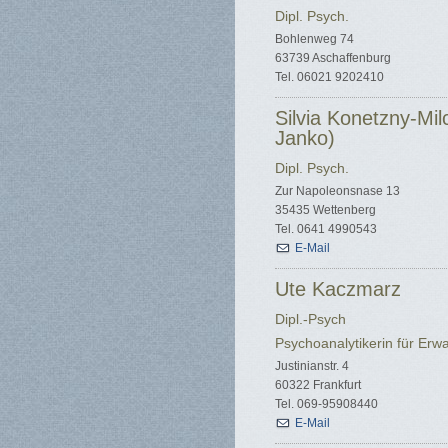
Dipl. Psych.
Bohlenweg 74
63739 Aschaffenburg
Tel. 06021 9202410
Silvia Konetzny-Mil
Janko)
Dipl. Psych.
Zur Napoleonsnase 13
35435 Wettenberg
Tel. 0641 4990543
E-Mail
Ute Kaczmarz
Dipl.-Psych
Psychoanalytikerin für Er
Justinianstr. 4
60322 Frankfurt
Tel. 069-95908440
E-Mail