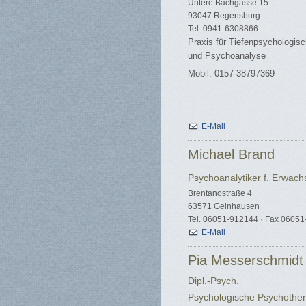
Untere Bachgasse 15
93047 Regensburg
Tel. 0941-6308866
Praxis für Tiefenpsychologisc
und Psychoanalyse
Mobil: 0157-38797369
E-Mail
Michael Brand
Psychoanalytiker f. Erwac
Brentanostraße 4
63571 Gelnhausen
Tel. 06051-912144 · Fax 0605
E-Mail
Pia Messerschmidt
Dipl.-Psych.
Psychologische Psychother